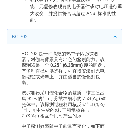
统，无需修改现有的电子器件或对电压进行重
大改变，并提供符合或超过 ANSI 标准的性
能。
BC-702
BC-702 是一种高效的热中子闪烁探测
器，对伽马背景具有出色的鉴别能力。该
探测器是一个
0.25" (6.35mm) 厚
的圆盘，
有多种直径可供选择，可直接安装到光电
倍增管或光导上，并由适当的慢化剂包
裹。
该探测器采用锂化合物的基质，该基质富
6
集 95% 的
Li，分散在细小的 ZnS(Ag) 磷
6
光体中。该探测过程利用核反应
Li (n, α)
3
H，其中生成的α粒子和氚核在与
ZnS(Ag) 相互作用时产生闪烁。
中子探测效率随中子能量而变化，如下面