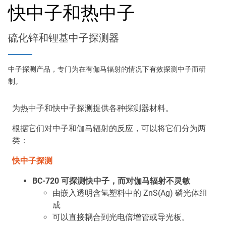
navigation
Optics & Photonics
快中子和热中子
闪烁材料
硫化锌和锂基中子探测器
Applications
中子探测产品，专门为在有伽马辐射的情况下有效探测中子而研
资源
制。
为热中子和快中子探测提供各种探测器材料。
Thermal conductivity, shock resistance
Thermal conductivity, shock resistance, defined flatness
根据它们对中子和伽马辐射的反应，可以将它们分为两
& surface finish for the automotive market.
类：
快中子探测
LEARN MORE
BC-720 可探测快中子，而对伽马辐射不灵敏
由嵌入透明含氢塑料中的 ZnS(Ag) 磷光体组
成
可以直接耦合到光电倍增管或导光板。