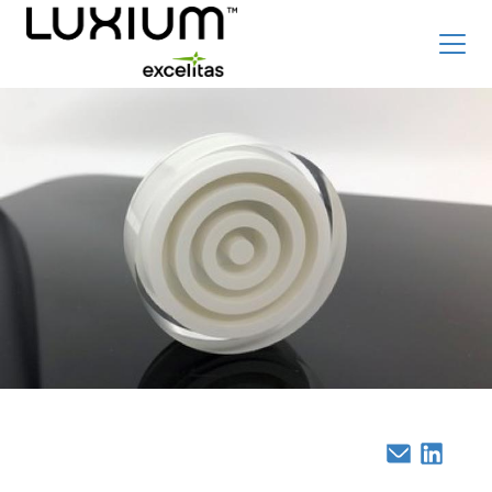
Skip
Top
Product
to
Careers
新闻和事件
main
Family
content
Radiation Detection Blog
Optics & Photonics Blog
关于我们
联系我们
搜索
辐射探测器
Main
Email
Linked