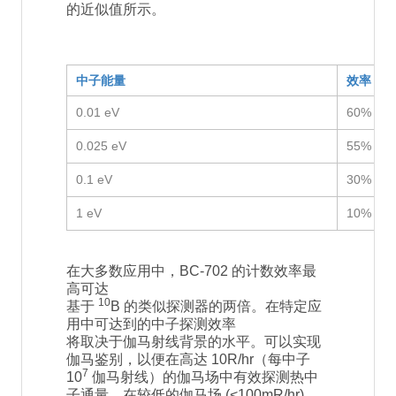
的近似值所示。
中子能量
效率
0.01 eV
60%
0.025 eV
55%
0.1 eV
30%
1 eV
10%
在大多数应用中，BC-702 的计数效率最
高可达
10
基于
B 的类似探测器的两倍。在特定应
用中可达到的中子探测效率
将取决于伽马射线背景的水平。可以实现
伽马鉴别，以便在高达 10R/hr（每中子
7
10
伽马射线）的伽马场中有效探测热中
子通量。在较低的伽马场 (<100mR/hr)