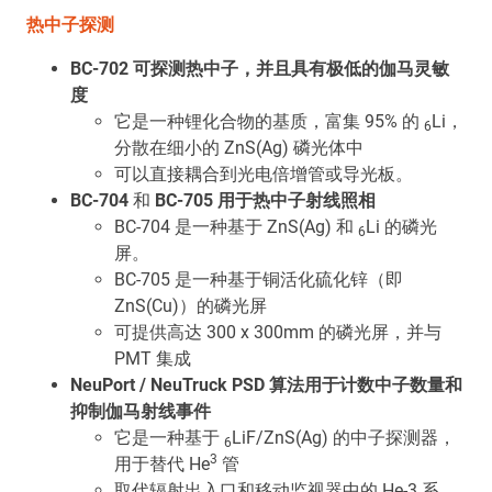
热中子探测
BC-702
可探测热中子，并且具有极低的伽马灵敏
度
它是一种锂化合物的基质，富集 95% 的
Li，
6
分散在细小的 ZnS(Ag) 磷光体中
可以直接耦合到光电倍增管或导光板。
BC-704
和
BC-705 用于热中子射线照相
BC-704 是一种基于 ZnS(Ag) 和
Li 的磷光
6
屏。
BC-705 是一种基于铜活化硫化锌（即
ZnS(Cu)）的磷光屏
可提供高达 300 x 300mm 的磷光屏，并与
PMT 集成
NeuPort / NeuTruck
PSD 算法用于计数中子数量和
抑制伽马射线事件
它是一种基于
LiF/ZnS(Ag) 的中子探测器，
6
3
用于替代 He
管
取代辐射出入口和移动监视器中的 He-3 系