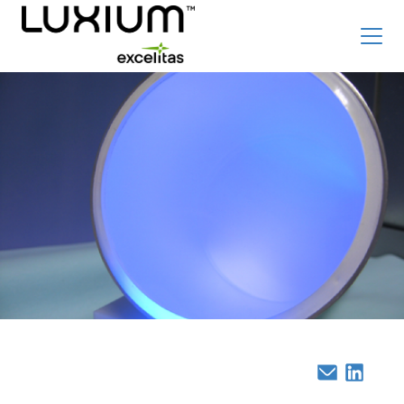
Skip
Top
Product
to
Careers
新闻和事件
main
Family
content
Radiation Detection Blog
Optics & Photonics Blog
关于我们
联系我们
搜索
List
简体中文
Email
Linked
辐射探测器