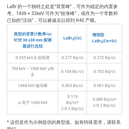
LaBr 的一个独特之处是“背景峰”，可作为稳定的内置参
考。1436 + 32keV 可作为“校准峰”，或作为一个常数和
已知的“活动”，可以被减去以得到 K40 产额。
典型的背景计数率/cc
增强型
LaBr
(Ce)
3
针对 38 x38 mm 探测
LaBr
(Ce+Sr)
3
器进行总结
0-255 keV β 连续谱
0.277 Bq/cc
0.272 Bq/cc
790 keV – 1000 keV γ和
0.104 Bq /cc
0.102 Bq/cc
β
1468 keV 伽马峰
0.063 Bs/cc
0.061 Bq/cc
0.119
0.089 Bq/cc*
α 高于 1600 keV
Bq/cc*
(<0.2 Bq/cc)
(<0.2 Bq/cc)
* 这些是作为示例提供的典型值。如有特殊需求，请联系