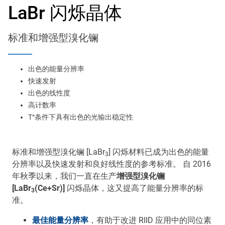
Main
LaBr 闪烁晶体
navigation
Optics & Photonics
标准和增强型溴化镧
闪烁材料
出色的能量分辨率
Applications
快速发射
出色的线性度
资源
高计数率
T°条件下具有出色的光输出稳定性
Thermal conductivity, shock resistance
Thermal conductivity, shock resistance, defined flatness
标准和增强型溴化镧 [LaBr
] 闪烁材料已成为出色的能量
3
& surface finish for the automotive market.
分辨率以及快速发射和良好线性度的参考标准。 自 2016
年秋季以来，我们一直在生产
增强型溴化镧
LEARN MORE
[LaBr
(Ce+Sr)]
闪烁晶体，这又提高了能量分辨率的标
3
准。
最佳能量分辨率
，有助于改进 RIID 应用中的同位素