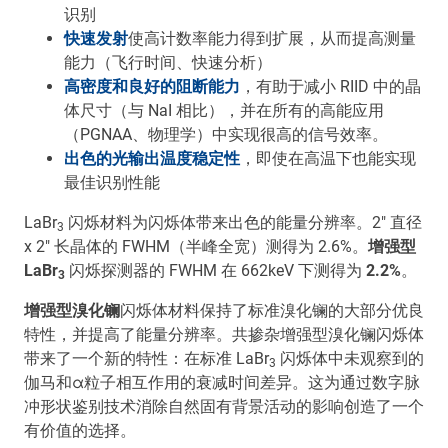
识别
快速发射
使高计数率能力得到扩展，从而提高测量
能力（飞行时间、快速分析）
高密度和良好的阻断能力
，有助于减小 RIID 中的晶
体尺寸（与 NaI 相比），并在所有的高能应用
（PGNAA、物理学）中实现很高的信号效率。
出色的光输出温度稳定性
，即使在高温下也能实现
最佳识别性能
LaBr
闪烁材料为闪烁体带来出色的能量分辨率。2" 直径
3
x 2" 长晶体的 FWHM（半峰全宽）测得为 2.6%。
增强型
LaBr
闪烁探测器的 FWHM 在 662keV 下测得为
2.2%
。
3
增强型溴化镧
闪烁体材料保持了标准溴化镧的大部分优良
特性，并提高了能量分辨率。共掺杂增强型溴化镧闪烁体
带来了一个新的特性：在标准 LaBr
闪烁体中未观察到的
3
伽马和α粒子相互作用的衰减时间差异。这为通过数字脉
冲形状鉴别技术消除自然固有背景活动的影响创造了一个
有价值的选择。