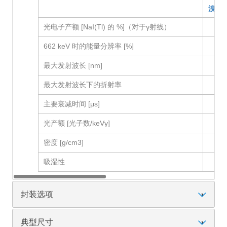
溴化
光电子产额 [NaI(Tl) 的 %]（对于γ射线）
662 keV 时的能量分辨率 [%]
最大发射波长 [nm]
最大发射波长下的折射率
主要衰减时间 [μs]
光产额 [光子数/keVγ]
密度 [g/cm3]
吸湿性
封装选项
典型尺寸