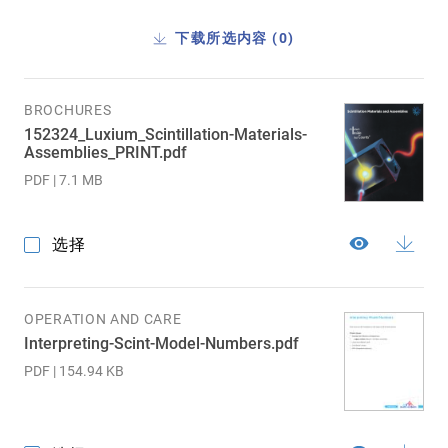
下载所选内容 (
0
)
BROCHURES
152324_Luxium_Scintillation-Materials-
Assemblies_PRINT.pdf
PDF | 7.1 MB
选择
OPERATION AND CARE
Interpreting-Scint-Model-Numbers.pdf
PDF | 154.94 KB