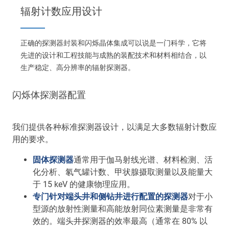
Main
辐射计数应用设计
navigation
Optics & Photonics
正确的探测器封装和闪烁晶体集成可以说是一门科学，它将
闪烁材料
先进的设计和工程技能与成熟的装配技术和材料相结合，以
生产稳定、高分辨率的辐射探测器。
Applications
闪烁体探测器配置
资源
我们提供各种标准探测器设计，以满足大多数辐射计数应
Thermal conductivity, shock resistance
用的要求。
Thermal conductivity, shock resistance, defined flatness
固体探测器
通常用于伽马射线光谱、材料检测、活
& surface finish for the automotive market.
化分析、氡气罐计数、甲状腺摄取测量以及能量大
于 15 keV 的健康物理应用。
LEARN MORE
专门针对端头井和侧钻井进行配置的探测器
对于小
型源的放射性测量和高能放射同位素测量是非常有
效的。端头井探测器的效率最高（通常在 80% 以