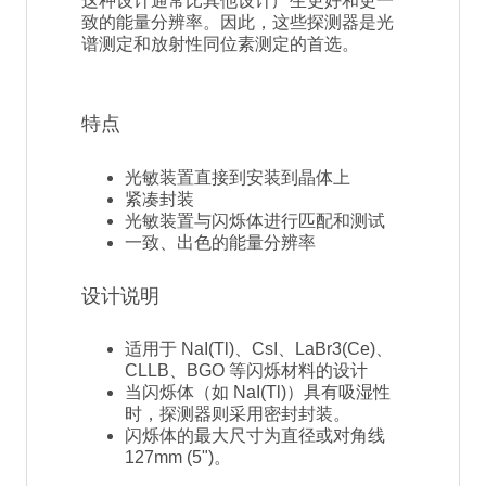
这种设计通常比其他设计产生更好和更一
致的能量分辨率。因此，这些探测器是光
谱测定和放射性同位素测定的首选。
特点
光敏装置直接到安装到晶体上
紧凑封装
光敏装置与闪烁体进行匹配和测试
一致、出色的能量分辨率
设计说明
适用于 NaI(Tl)、CsI、LaBr3(Ce)、
CLLB、BGO 等闪烁材料的设计
当闪烁体（如 NaI(Tl)）具有吸湿性
时，探测器则采用密封封装。
闪烁体的最大尺寸为直径或对角线
127mm (5")。