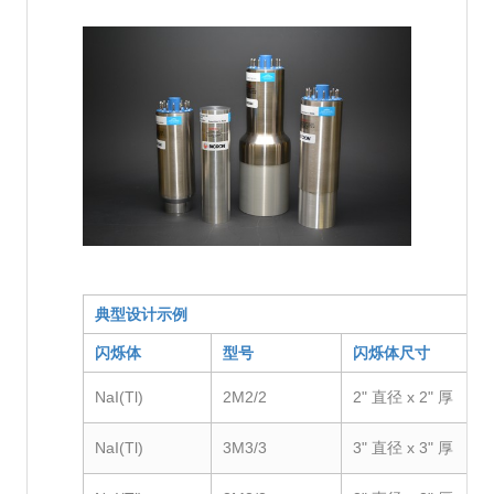
典型设计示例
闪烁体
型号
闪烁体尺寸
NaI(Tl)
2M2/2
2" 直径 x 2" 厚
NaI(Tl)
3M3/3
3" 直径 x 3" 厚