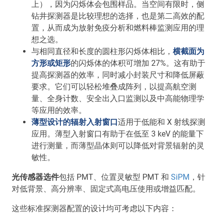
上），因为闪烁体会包围样品。当空间有限时，侧
钻井探测器是比较理想的选择，也是第二高效的配
置，从而成为放射免疫分析和燃料棒监测应用的理
想之选。
与相同直径和长度的圆柱形闪烁体相比，
横截面为
方形或矩形
的闪烁体的体积可增加 27%。这有助于
提高探测器的效率，同时减小封装尺寸和降低屏蔽
要求。它们可以轻松堆叠成阵列，以提高航空测
量、全身计数、安全出入口监测以及中高能物理学
等应用的效率。
薄型设计的辐射入射窗口
适用于低能和 X 射线探测
应用。薄型入射窗口有助于在低至 3 keV 的能量下
进行测量，而薄型晶体则可以降低对背景辐射的灵
敏性。
光传感器选件
包括 PMT、位置灵敏型 PMT 和
SiPM
，针
对低背景、高分辨率、固定式高电压使用或增益匹配。
这些标准探测器配置的设计均可考虑以下内容：