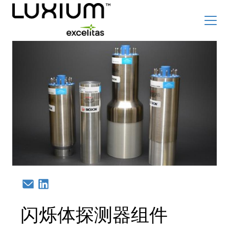
Skip
Top
to
Careers
新闻和事件
main
content
Radiation Detection Blog
Optics & Photonics Blog
关于我们
联系我们
搜索
Email
Linkedin
List
简体中文
闪烁体探测器组件
辐射探测器