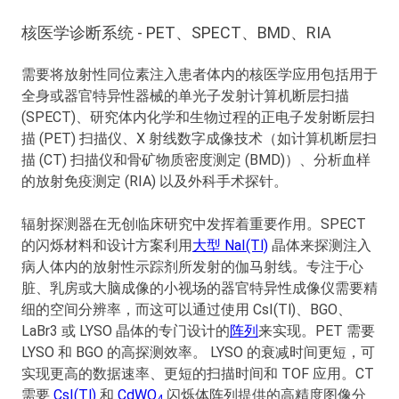
Main
核医学诊断系统 - PET、SPECT、BMD、RIA
navigation
Optics & Photonics
需要将放射性同位素注入患者体内的核医学应用包括用于
闪烁材料
全身或器官特异性器械的单光子发射计算机断层扫描
(SPECT)、研究体内化学和生物过程的正电子发射断层扫
Applications
描 (PET) 扫描仪、X 射线数字成像技术（如计算机断层扫
描 (CT) 扫描仪和骨矿物质密度测定 (BMD)）、分析血样
资源
的放射免疫测定 (RIA) 以及外科手术探针。
辐射探测器在无创临床研究中发挥着重要作用。SPECT
Thermal conductivity, shock resistance
的闪烁材料和设计方案利用
大型 NaI(Tl)
晶体来探测注入
Thermal conductivity, shock resistance, defined
病人体内的放射性示踪剂所发射的伽马射线。专注于心
flatness & surface finish for the automotive market.
脏、乳房或大脑成像的小视场的器官特异性成像仪需要精
细的空间分辨率，而这可以通过使用 CsI(Tl)、BGO、
LaBr3 或 LYSO 晶体的专门设计的
阵列
来实现。PET 需要
LEARN MORE
LYSO 和 BGO 的高探测效率。 LYSO 的衰减时间更短，可
实现更高的数据速率、更短的扫描时间和 TOF 应用。CT
需要
CsI(Tl)
和
CdWO
闪烁体阵列提供的高精度图像分
4