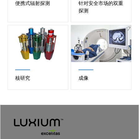
便携式辐射探测
针对安全市场的双重
探测
Image
Image
便携式辐射探测
针对安全市场的双重探
测
Description
为工业和安全市场提供可
靠的、基于闪烁体的便携
Description
可以
同时
探测伽马射线和
式辐射探测解决方案。
中子的闪烁体
核研究
成像
阅读更多
阅读更多
核研究
成像
Description
用于高能物理实验的定制
Description
高质量的成像产品，可满
装置或针对传统研究实验
足安全和医疗市场的复杂
室的标准设计
需求。