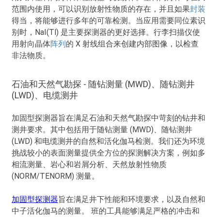
范围内使用，可以识别放射性物质的存在，并且如果
封装
得当，将能够进行多年的可靠检测。当应用需要同位素识
别时，NaI(Tl) 是主要探测器的更好选择。行李扫描仪使
用射向晶体
阵列
的 X 射线组合来创建内部图像，以检查
非法物质。
石油和天然气勘探 - 随钻测量 (MWD)、随钻测井
(LWD)、电缆测井
加固型探测器旨在满足石油和天然气勘探中苛刻的钻井和
测井要求。其中包括用于随钻测量 (MWD)、随钻测井
(LWD) 和电缆测井的自然和活化伽马检测。我们还为环境
挑战较小的表面测量提供全方位的探测解决方案，例如多
相流测量、岩心和岩屑分析、天然放射性物质
(NORM/TENORM) 测量。
加固型探测器
旨在满足井下性能和环境要求，以及自然和
中子活化伽马的测量。 班的工具能够满足严格的冲击和