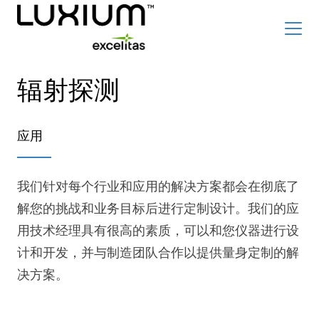
Skip
Top
to
辐射探测
Careers
新闻和事件
main
content
Radiation Detection Blog
Optics & Photonics Blog
应用
关于我们
联系我们
我们针对每个行业和应用的解决方案都会在彻底了
解您的挑战和业务目标后进行定制设计。我们的应
用技术经理具有很高的素质，可以和您仪器进行设
搜索
计和开发，并与制造团队合作以提供量身定制的解
决方案。
List
简体中文
辐射探测器