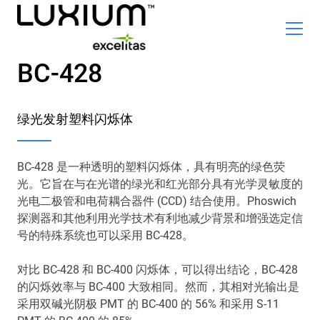
Skip
BC-428
Top
Product
to
Careers
新闻和事件
main
Family
content
绿光发射塑料闪烁体
Radiation Detection Blog
Optics & Photonics Blog
BC-428 是一种透明的塑料闪烁体，具有明亮的绿色荧
关于我们
联系我们
光。它旨在与在光谱的绿光和红光部分具有光学灵敏度的
光电二极管和电荷耦合器件 (CCD) 结合使用。Phoswich
探测器和其他利用光学技术有利地减少背景和增强选定信
号的特殊系统也可以采用 BC-428。
搜索
对比 BC-428 和 BC-400 闪烁体，可以得出结论，BC-428
List
简体中文
的闪烁效率与 BC-400 大致相同。然而，其相对光输出是
采用双碱光阴极 PMT 的 BC-400 的 56% 和采用 S-11
辐射探测器