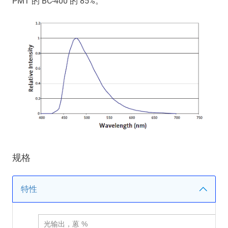
PMT 的 BC-400 的 85%。
Main
navigation
Optics & Photonics
闪烁材料
Applications
资源
Thermal conductivity, shock resistance
Thermal conductivity, shock resistance, defined flatness
规格
& surface finish for the automotive market.
特性
LEARN MORE
光输出，蒽 %