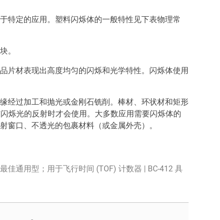
于特定的应用。塑料闪烁体的一般特性见下表物理常
块。
品片材表现出高度均匀的闪烁和光学特性。闪烁体使用
缘经过加工和抛光或金刚石铣削。棒材、环状材和矩形
没有闪烁光的反射时才会使用。大多数应用需要闪烁体的
射窗口、不透光的包裹材料（或金属外壳）。
 最佳通用型；用于飞行时间 (TOF) 计数器 | BC-412 具