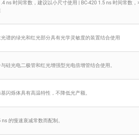
8 1.4 ns 时间常数，建议以小尺寸使用 | BC-420 1.5 ns 时间常数，
性
在光谱的绿光和红光部分具有光学灵敏度的装置结合使用
合与硅光电二极管和红光增强型光电倍增管结合使用。
烯基闪烁体具有高温特性，不降低光产额。
85 ns 的慢速衰减常数而配制。