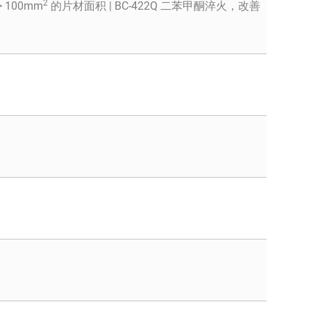
2
> 100mm
的片材面积 | BC-422Q 二苯甲酮淬火，改善