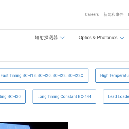
Careers
新闻和事件
Top
辐射探测器
Optics & Photonics
Fast Timing BC-418, BC-420, BC-422, BC-422Q
High Temperatu
ting BC-430
Long Timing Constant BC-444
Lead Loade