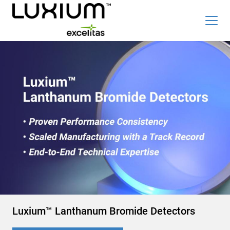
Skip
Top
to
Careers
新闻和事件
main
content
Radiation Detection Blog
Optics & Photonics Blog
关于我们
联系我们
搜索
List
简体中文
Luxium™ Lanthanum Bromide Detectors
辐射探测器