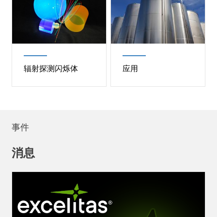
Description
用于 X 射线光谱仪的晶
Description
合理的闪烁体探测器封装
体：LiF、石英或 SiO2、
和闪烁晶体集成，以打造
InSb、Si、Ge、PET、
稳定、高分辨率的辐射探
ADP、绿柱石、TlAP、
测器。
辐射探测闪烁体
应用
RbAP、KAP 和 CsAP
阅读更多
阅读更多
辐射探测闪烁体
应用
事件
Description
闪烁体材料；无机晶体、
Description
我们的材料一直驱动着各
有机塑料和液体、纤维、
行各业取得开创性进步。
消息
波长转换 (WLS)、光学元
件和附件
阅读更多
阅读更多