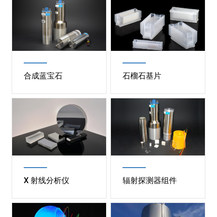
合成蓝宝石
石榴石基片
Image
Image
合成蓝宝石
石榴石基片
Description
蓝宝石（单晶氧化铝）的
Description
GGG、SGGG 和 NGG 可
特性使其成为有助于解决
用于生长半导体晶体层。
复杂工程设计问题的唯一
此工艺被称为“外延”，用
材料。
于纳米技术和半导体制
X 射线分析仪
辐射探测器组件
造。
阅读更多
Image
Image
阅读更多
X 射线分析仪
辐射探测器组件