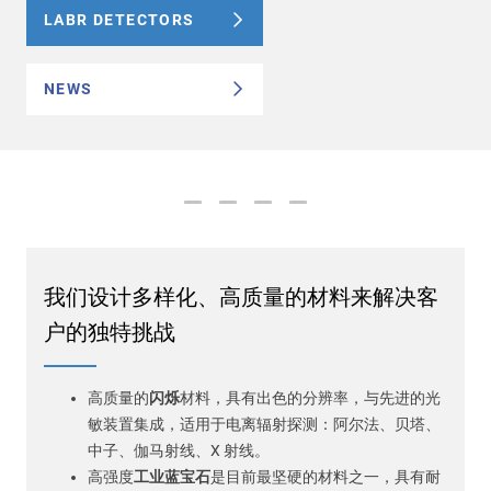
Main
LABR DETECTORS
navigation
Optics & Photonics
NEWS
闪烁材料
Applications
资源
Thermal conductivity, shock resistance
我们设计多样化、高质量的材料来解决客
Thermal conductivity, shock resistance, defined flatness
户的独特挑战
& surface finish for the automotive market.
高质量的
闪烁
材料，具有出色的分辨率，与先进的光
LEARN MORE
敏装置集成，适用于电离辐射探测：阿尔法、贝塔、
中子、伽马射线、X 射线。
高强度
工业蓝宝石
是目前最坚硬的材料之一，具有耐